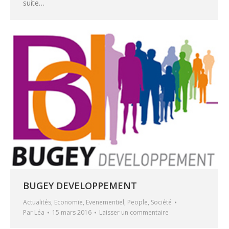
suite…
BUGEY DEVELOPPEMENT
Actualités
,
Economie
,
Evenementiel
,
People
,
Société
Par
Léa
15 mars 2016
Laisser un commentaire