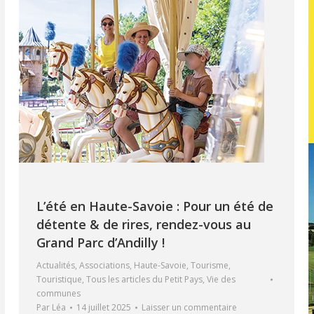
L’été en Haute-Savoie : Pour un été de
détente & de rires, rendez-vous au
Grand Parc d’Andilly !
Actualités
,
Associations
,
Haute-Savoie
,
Tourisme
,
Touristique
,
Tous les articles du Petit Pays
,
Vie des
communes
Par
Léa
14 juillet 2025
Laisser un commentaire