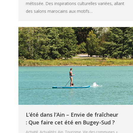
métissée. Des inspirations culturelles variées, allant
des salons marocains aux motifs…
L’été dans l’Ain – Envie de fraîcheur
: Que faire cet été en Bugey-Sud ?
Activité
,
Actualités
,
Ain
,
Tourisme
,
Vie des communes