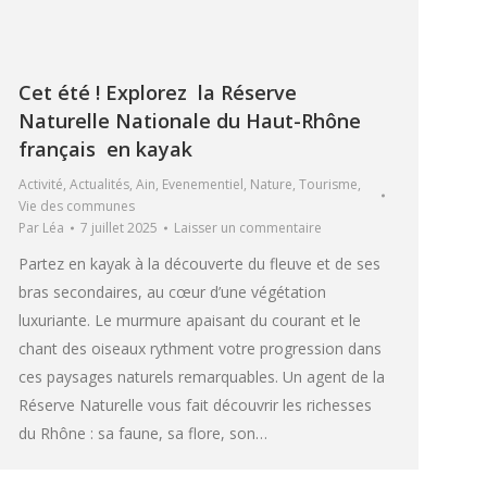
Cet été ! Explorez la Réserve
Naturelle Nationale du Haut-Rhône
français en kayak
Activité
,
Actualités
,
Ain
,
Evenementiel
,
Nature
,
Tourisme
,
Vie des communes
Par
Léa
7 juillet 2025
Laisser un commentaire
Partez en kayak à la découverte du fleuve et de ses
bras secondaires, au cœur d’une végétation
luxuriante. Le murmure apaisant du courant et le
chant des oiseaux rythment votre progression dans
ces paysages naturels remarquables. Un agent de la
Réserve Naturelle vous fait découvrir les richesses
du Rhône : sa faune, sa flore, son…