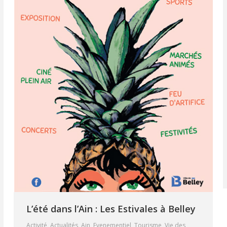
L’été dans l’Ain : Les Estivales à Belley
Activité
,
Actualités
,
Ain
,
Evenementiel
,
Tourisme
,
Vie des