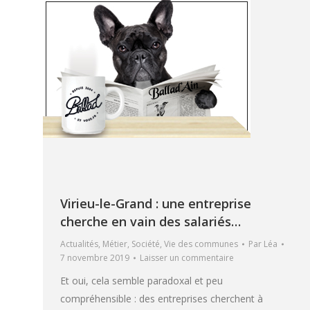
Virieu-le-Grand : une entreprise
cherche en vain des salariés…
Actualités
,
Métier
,
Société
,
Vie des communes
Par
Léa
7 novembre 2019
Laisser un commentaire
Et oui, cela semble paradoxal et peu
compréhensible : des entreprises cherchent à