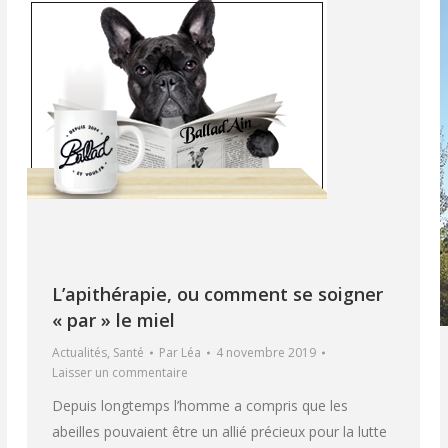
L’apithérapie, ou comment se soigner
« par » le miel
Actualités
,
Santé
Par
Léa
4 novembre 2019
Laisser un commentaire
Depuis longtemps l’homme a compris que les
abeilles pouvaient être un allié précieux pour la lutte