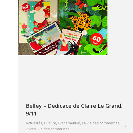
Belley – Dédicace de Claire Le Grand,
9/11
Actualités
,
Culture
,
Evenementiel
,
La vie des commerces
,
Livres
,
Vie des communes