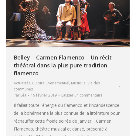
Belley – Carmen Flamenco – Un récit
théâtral dans la plus pure tradition
flamenco
Actualités
,
Culture
,
Evenementiel
,
Musique
,
Vie des
communes
Par
Léa
19 février 2019
Laisser un commentaire
Il fallait toute l’énergie du flamenco et l’incandescence
de la bohémienne la plus connue de la littérature pour
réchauffer cette froide soirée de janvier… Carmen
Flamenco, théâtre musical et dansé, présenté à