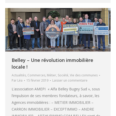
Belley – Une révolution immobilière
locale !
Actualités
,
Commerces
,
Métier
,
Société
,
Vie des communes
Par
Léa
15 février 2019
Laisser un commentaire
L’association AMEPI « Alfa Belley Bugey Sud », sous
l’impulsion de ses membres fondateurs, à savoir, les
Agences immobilières : – METIER IMMOBILIER –
CARRON IMMOBILIER – EXCEPTIMMO – ANDRE
IMMOBILIER – ARTHURIMMO.COM BELLEY vient de