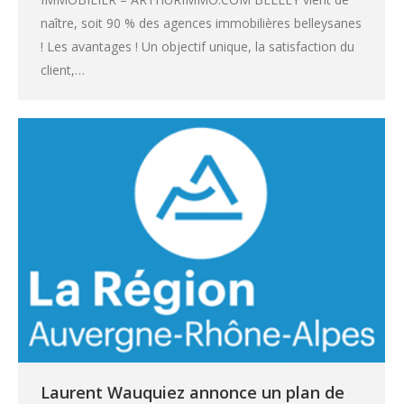
naître, soit 90 % des agences immobilières belleysanes
! Les avantages ! Un objectif unique, la satisfaction du
client,…
Laurent Wauquiez annonce un plan de