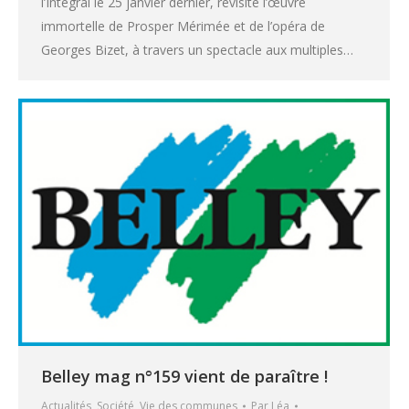
l’Intégral le 25 janvier dernier, revisite l’œuvre
immortelle de Prosper Mérimée et de l’opéra de
Georges Bizet, à travers un spectacle aux multiples…
Belley mag n°159 vient de paraître !
Actualités
,
Société
,
Vie des communes
Par
Léa