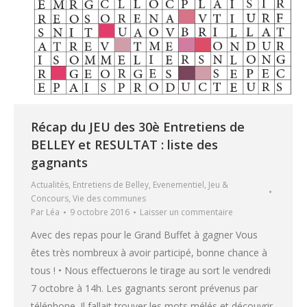
Récap du JEU des 30è Entretiens de
BELLEY et RESULTAT : liste des
gagnants
Actualités
,
Entretiens de Belley
,
Evenementiel
,
Jeu &
Concours
,
Vie des communes
Par
Léa
9 octobre 2016
Laisser un commentaire
Avec des repas pour le Grand Buffet à gagner Vous
êtes très nombreux à avoir participé, bonne chance à
tous ! • Nous effectuerons le tirage au sort le vendredi
7 octobre à 14h. Les gagnants seront prévenus par
téléphone. Il fallait trouver les mots mélés et découvrir