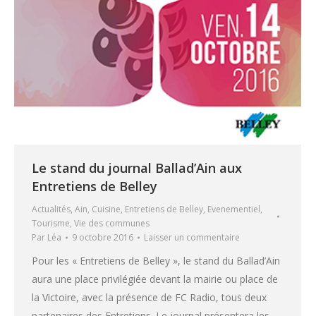
Le stand du journal Ballad’Ain aux
Entretiens de Belley
Actualités
,
Ain
,
Cuisine
,
Entretiens de Belley
,
Evenementiel
,
Tourisme
,
Vie des communes
Par
Léa
9 octobre 2016
Laisser un commentaire
Pour les « Entretiens de Belley », le stand du Ballad’Ain
aura une place privilégiée devant la mairie ou place de
la Victoire, avec la présence de FC Radio, tous deux
partenaires des Entretiens. Le journal présentera les