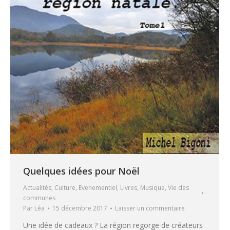
Quelques idées pour Noël
Actualités
,
Culture
,
Evenementiel
,
Livres
,
Musique
,
Vie des
communes
Par
Léa
15 décembre 2017
Laisser un commentaire
Une idée de cadeaux ? La région regorge de créateurs