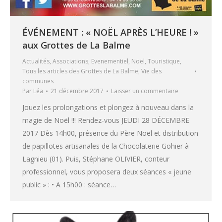
ÉVÉNEMENT : « NOËL APRÈS L’HEURE ! »
aux Grottes de La Balme
Actualités
,
Associations
,
Evenementiel
,
Noël
,
Touristique
,
Tous les articles des Grottes de La Balme
,
Vie des
communes
Par
Léa
21 décembre 2017
Laisser un commentaire
Jouez les prolongations et plongez à nouveau dans la
magie de Noël !!! Rendez-vous JEUDI 28 DÉCEMBRE
2017 Dès 14h00, présence du Père Noël et distribution
de papillotes artisanales de la Chocolaterie Gohier à
Lagnieu (01). Puis, Stéphane OLIVIER, conteur
professionnel, vous proposera deux séances « jeune
public » : • A 15h00 : séance…