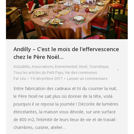
Andilly – C’est le mois de l’effervescence
chez le Père Noël…
Actualités
,
Associations
,
Evenementiel
,
Noël
,
Touristique
,
Tous les articles du Petit Pays
,
Vie des communes
Par
Léa
19 décembre 2017
Laisser un commentaire
Entre fabrication des cadeaux et tri du courrier la nuit,
le Père Noël ne sait plus où donner de la tête, voilà
pourquoi il se repose la journée ! Décorée de lumières
étincelantes, la maison vous dévoile, sur une surface
de 800 m2, l’intimité de leurs lieux de vie et de travail :
chambres, cuisine, atelier…