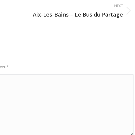
NEXT
Aix-Les-Bains – Le Bus du Partage
Next
post:
avec
*