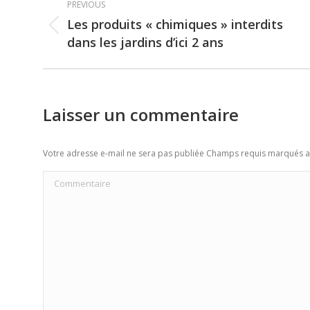
PREVIOUS
navigation
Les produits « chimiques » interdits
Previous
dans les jardins d’ici 2 ans
post:
Laisser un commentaire
Votre adresse e-mail ne sera pas publiée Champs requis marqués 
Commentaire