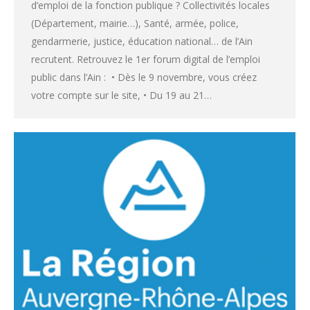
d’emploi de la fonction publique ? Collectivités locales
(Département, mairie…), Santé, armée, police,
gendarmerie, justice, éducation national… de l’Ain
recrutent. Retrouvez le 1er forum digital de l’emploi
public dans l’Ain : • Dès le 9 novembre, vous créez
votre compte sur le site, • Du 19 au 21…