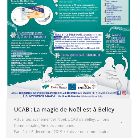
UCAB : La magie de Noël est à Belley
Actualités
,
Evenementiel
,
Noël
,
UCAB de Belley
,
Unions
Commerciales
,
Vie des communes
Par
Léa
5 décembre 2019
Laisser un commentaire