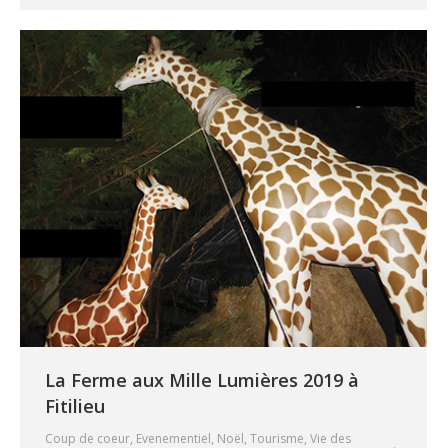
La Ferme aux Mille Lumières 2019 à
Fitilieu
Coup de coeur
,
Evenementiel
,
Noël
,
Tourisme
,
Vie des