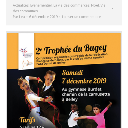
Actualités
,
Evenementiel
,
La vie des commerces
,
Noël
,
Vie
des communes
Par
Léa
6 décembre 2019
Laisser un commentaire