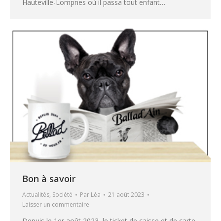
Hauteville-Lompnes où il passa tout enfant…
Bon à savoir
Actualités
,
Société
Par
Léa
21 août 2023
Laisser un commentaire
Depuis le 1er août 2023, le ticket de caisse et de carte