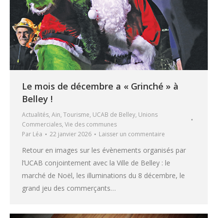
Le mois de décembre a « Grinché » à
Belley !
Actualités
,
Ain
,
Tourisme
,
UCAB de Belley
,
Unions
Commerciales
,
Vie des communes
Par
Léa
22 janvier 2026
Laisser un commentaire
Retour en images sur les évènements organisés par
l’UCAB conjointement avec la Ville de Belley : le
marché de Noël, les illuminations du 8 décembre, le
grand jeu des commerçants…