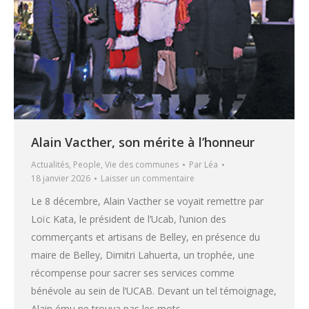
Alain Vacther, son mérite à l’honneur
Actualités
,
People
,
Vie des communes
Par
Léa
18 janvier 2026
Laisser un commentaire
Le 8 décembre, Alain Vacther se voyait remettre par
Loïc Kata, le président de l’Ucab, l’union des
commerçants et artisans de Belley, en présence du
maire de Belley, Dimitri Lahuerta, un trophée, une
récompense pour sacrer ses services comme
bénévole au sein de l’UCAB. Devant un tel témoignage,
Alain ému ne trouva pas les mots…