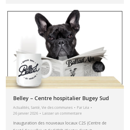
Belley – Centre hospitalier Bugey Sud
Actualités
,
Santé
,
Vie des communes
Par
Léa
26 janvier 2026
Laisser un commentaire
Inauguration des nouveaux locaux C2S (Centre de