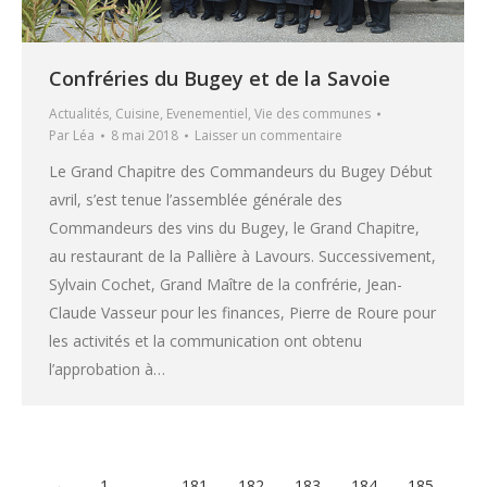
Confréries du Bugey et de la Savoie
Actualités
,
Cuisine
,
Evenementiel
,
Vie des communes
Par
Léa
8 mai 2018
Laisser un commentaire
Le Grand Chapitre des Commandeurs du Bugey Début
avril, s’est tenue l’assemblée générale des
Commandeurs des vins du Bugey, le Grand Chapitre,
au restaurant de la Pallière à Lavours. Successivement,
Sylvain Cochet, Grand Maître de la confrérie, Jean-
Claude Vasseur pour les finances, Pierre de Roure pour
les activités et la communication ont obtenu
l’approbation à…
←
1
…
181
182
183
184
185