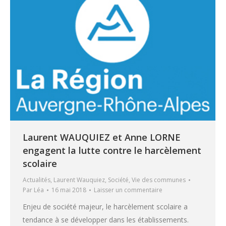
Laurent WAUQUIEZ et Anne LORNE
engagent la lutte contre le harcèlement
scolaire
Actualités
,
Laurent Wauquiez
,
Société
,
Vie des communes
Par
Léa
16 mai 2018
Laisser un commentaire
Enjeu de société majeur, le harcèlement scolaire a
tendance à se développer dans les établissements.