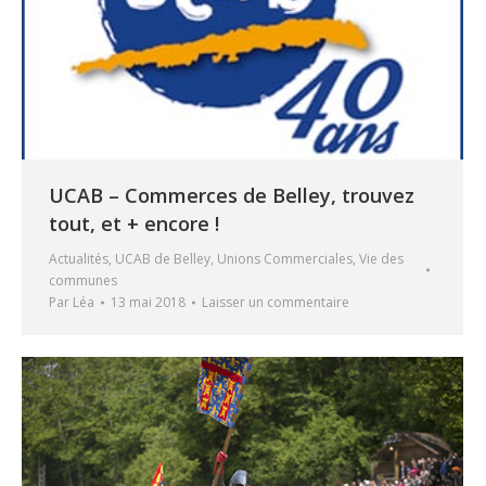
UCAB – Commerces de Belley, trouvez
tout, et + encore !
Actualités
,
UCAB de Belley
,
Unions Commerciales
,
Vie des
communes
Par
Léa
13 mai 2018
Laisser un commentaire