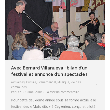
Avec Bernard Villanueva : bilan d’un
festival et annonce d’un spectacle !
Actualités
,
Culture
,
Evenementiel
,
Musique
,
Vie des
communes
Par
Léa
10 mai 2018
Laisser un commentaire
Pour cette deuxième année sous sa forme actuelle le
festival des « Mots-dits » à Ceyzérieu, conçu et piloté