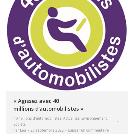
« Agissez avec 40
millions d’automobilistes »
40 millions d'automobilistes
,
Actualités
,
Environnement
,
Société
Par
Léa
23 septembre 2022
Laisser un commentaire