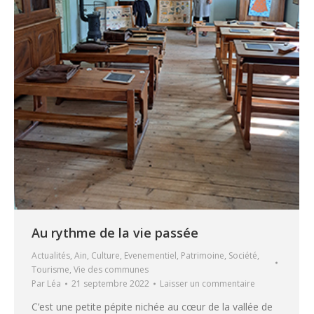
Au rythme de la vie passée
Actualités
,
Ain
,
Culture
,
Evenementiel
,
Patrimoine
,
Société
,
Tourisme
,
Vie des communes
Par
Léa
21 septembre 2022
Laisser un commentaire
C’est une petite pépite nichée au cœur de la vallée de