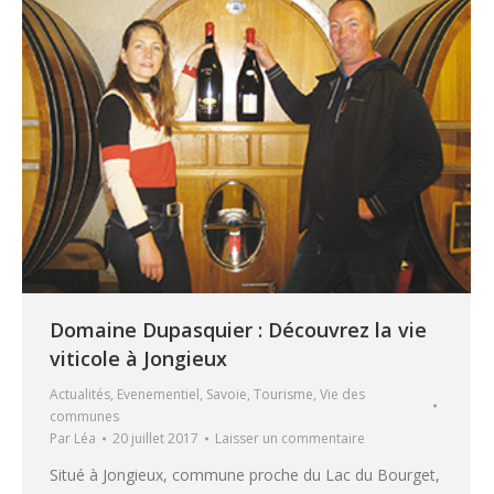
Domaine Dupasquier : Découvrez la vie
viticole à Jongieux
Actualités
,
Evenementiel
,
Savoie
,
Tourisme
,
Vie des
communes
Par
Léa
20 juillet 2017
Laisser un commentaire
Situé à Jongieux, commune proche du Lac du Bourget,