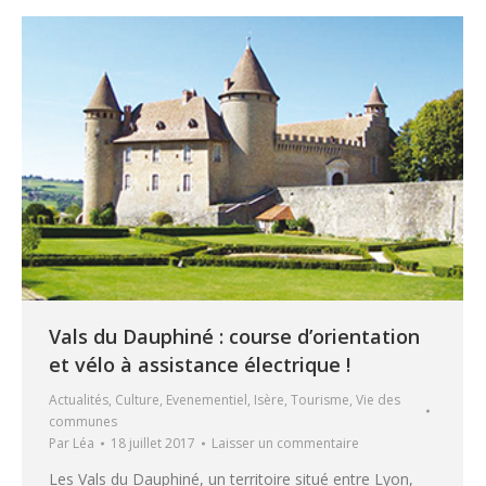
Vals du Dauphiné : course d’orientation
et vélo à assistance électrique !
Actualités
,
Culture
,
Evenementiel
,
Isère
,
Tourisme
,
Vie des
communes
Par
Léa
18 juillet 2017
Laisser un commentaire
Les Vals du Dauphiné, un territoire situé entre Lyon,