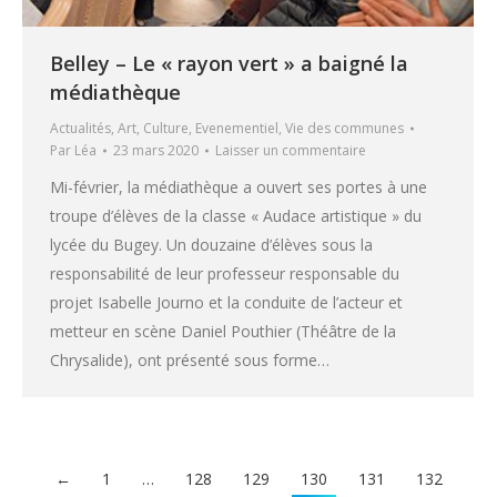
Belley – Le « rayon vert » a baigné la
médiathèque
Actualités
,
Art
,
Culture
,
Evenementiel
,
Vie des communes
Par
Léa
23 mars 2020
Laisser un commentaire
Mi-février, la médiathèque a ouvert ses portes à une
troupe d’élèves de la classe « Audace artistique » du
lycée du Bugey. Un douzaine d’élèves sous la
responsabilité de leur professeur responsable du
projet Isabelle Journo et la conduite de l’acteur et
metteur en scène Daniel Pouthier (Théâtre de la
Chrysalide), ont présenté sous forme…
←
1
…
128
129
130
131
132