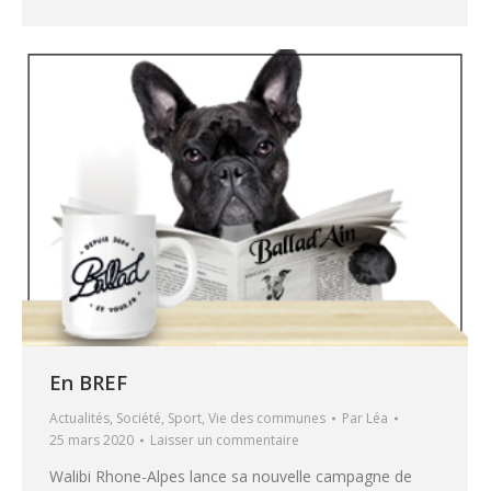
En BREF
Actualités
,
Société
,
Sport
,
Vie des communes
Par
Léa
25 mars 2020
Laisser un commentaire
Walibi Rhone-Alpes lance sa nouvelle campagne de