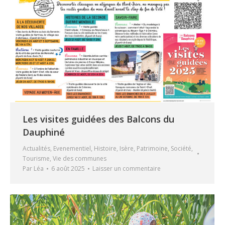
Les visites guidées des Balcons du
Dauphiné
Actualités
,
Evenementiel
,
Histoire
,
Isère
,
Patrimoine
,
Société
,
Tourisme
,
Vie des communes
Par
Léa
6 août 2025
Laisser un commentaire