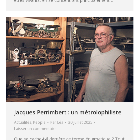
êtres vivants, en se concentrant principalement…
Jacques Perrimbert : un métrolophiliste
Actualités
,
People
Par
Léa
30 juillet 2025
Laisser un commentaire
Que se cache-t-il derrière ce terme énigmatique ? Tout