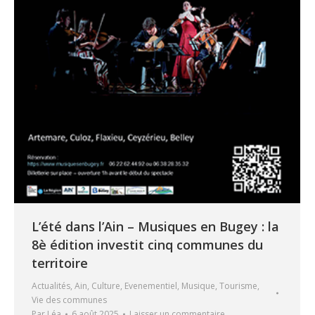
L’été dans l’Ain – Musiques en Bugey : la
8è édition investit cinq communes du
territoire
Actualités
,
Ain
,
Culture
,
Evenementiel
,
Musique
,
Tourisme
,
Vie des communes
Par
Léa
6 août 2025
Laisser un commentaire