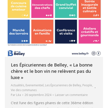
Les Épicuriennes de Belley, « La bonne
chère et le bon vin ne relèvent pas du
luxe »
Actualités
,
Evenementiel
,
Les Épicuriennes de Belley
,
People
,
Vie des communes
Par
Léa
26 septembre 2024
Laisser un commentaire
C’est l’une des figures phares de cette 36ème édition