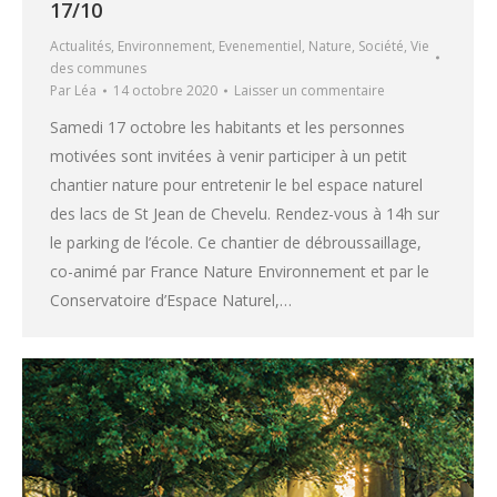
17/10
Actualités
,
Environnement
,
Evenementiel
,
Nature
,
Société
,
Vie
des communes
Par
Léa
14 octobre 2020
Laisser un commentaire
Samedi 17 octobre les habitants et les personnes
motivées sont invitées à venir participer à un petit
chantier nature pour entretenir le bel espace naturel
des lacs de St Jean de Chevelu. Rendez-vous à 14h sur
le parking de l’école. Ce chantier de débroussaillage,
co-animé par France Nature Environnement et par le
Conservatoire d’Espace Naturel,…