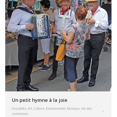
Un petit hymne à la joie
Actualités
,
Art
,
Culture
,
Evenementiel
,
Musique
,
Vie des
communes