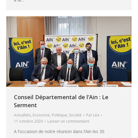
Conseil Départemental de l’Ain : Le
Serment
Actualités
,
Economie
,
Politique
,
Société
Par
Léa
11 octobre 2020
Laisser un commentaire
A l’occasion de notre réunion dans l’Ain les 30