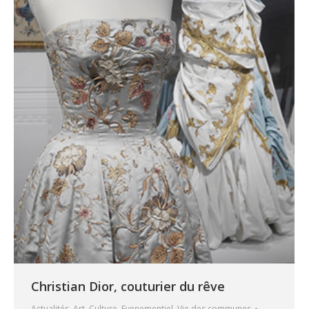
Christian Dior, couturier du rêve
Actualités
,
Art
,
Culture
,
Evenementiel
,
Vie des communes