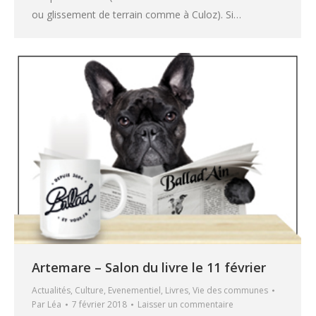
ou glissement de terrain comme à Culoz). Si…
Artemare – Salon du livre le 11 février
Actualités
,
Culture
,
Evenementiel
,
Livres
,
Vie des communes
Par
Léa
7 février 2018
Laisser un commentaire