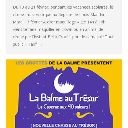
Du 13 au 21 février, pendant les vacances scolaires, le
cirque fait son cirque au Repaire de Louis Mandrin
Mardi 13 février Atelier maquillage – De 14h à 16h :
viens te faire maquiller en clown ou en animal de
cirque par l’Institut Bel à Croc’et pour le carnaval ! Tout
public – Tarif :…