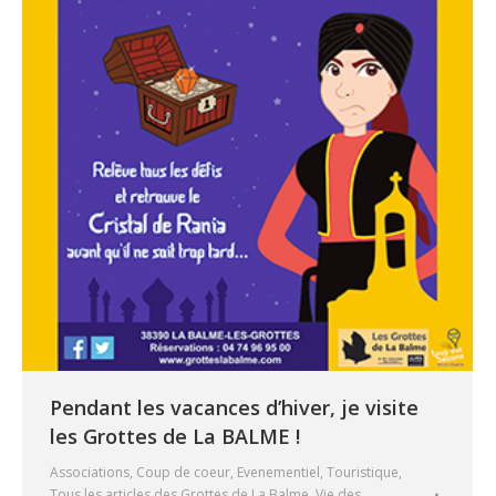
Pendant les vacances d’hiver, je visite
les Grottes de La BALME !
Associations
,
Coup de coeur
,
Evenementiel
,
Touristique
,
Tous les articles des Grottes de La Balme
,
Vie des