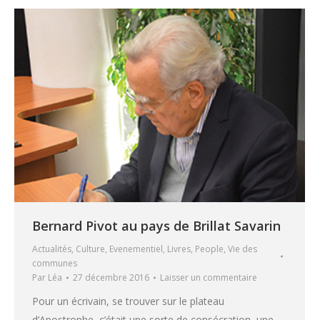
Bernard Pivot au pays de Brillat Savarin
Actualités
,
Culture
,
Evenementiel
,
Livres
,
People
,
Vie des
communes
Par
Léa
27 décembre 2016
Laisser un commentaire
Pour un écrivain, se trouver sur le plateau
d’Apostrophe, c’était une sorte de consécration, une