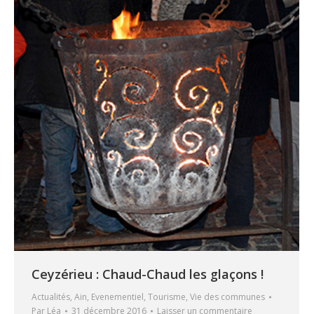
Ceyzérieu : Chaud-Chaud les glaçons !
Actualités
,
Ain
,
Evenementiel
,
Tourisme
,
Vie des communes
Par
Léa
31 décembre 2016
Laisser un commentaire