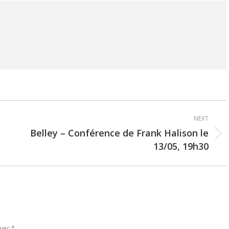
NEXT
Belley – Conférence de Frank Halison le
Next
13/05, 19h30
post:
avec
*