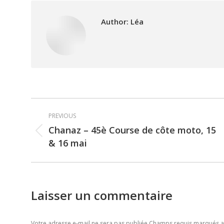
Author:
Léa
Post
PREVIOUS
navigation
Chanaz – 45è Course de côte moto, 15
Previous
& 16 mai
post:
Laisser un commentaire
Votre adresse e-mail ne sera pas publiée Champs requis marqués 