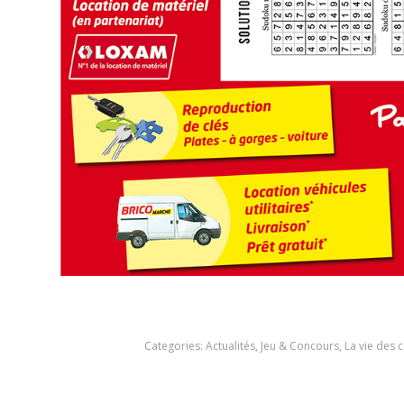
Categories:
Actualités
,
Jeu & Concours
,
La vie des