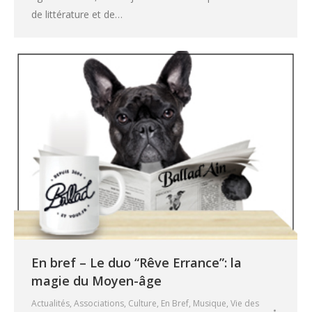
de littérature et de…
En bref – Le duo “Rêve Errance”: la
magie du Moyen-âge
Actualités
,
Associations
,
Culture
,
En Bref
,
Musique
,
Vie des