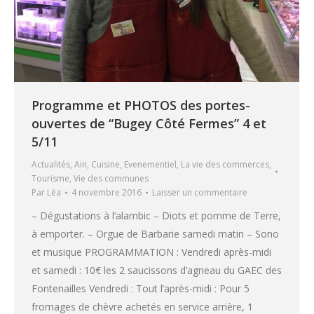
Programme et PHOTOS des portes-
ouvertes de “Bugey Côté Fermes” 4 et
5/11
Actualités
,
Ain
,
Cuisine
,
Evenementiel
,
La vie des commerces
,
Tourisme
,
Vie des communes
Par
Léa
4 novembre 2016
Laisser un commentaire
– Dégustations à l’alambic – Diots et pomme de Terre,
à emporter. – Orgue de Barbarie samedi matin – Sono
et musique PROGRAMMATION : Vendredi après-midi
et samedi : 10€ les 2 saucissons d’agneau du GAEC des
Fontenailles Vendredi : Tout l’après-midi : Pour 5
fromages de chèvre achetés en service arrière, 1