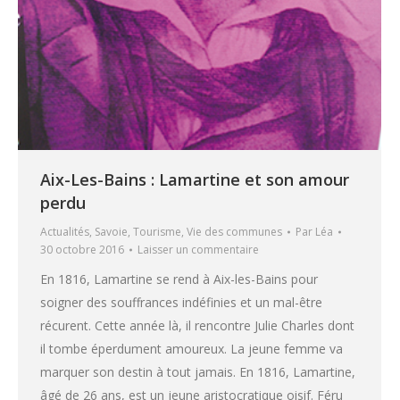
Aix-Les-Bains : Lamartine et son amour
perdu
Actualités
,
Savoie
,
Tourisme
,
Vie des communes
Par
Léa
30 octobre 2016
Laisser un commentaire
En 1816, Lamartine se rend à Aix-les-Bains pour
soigner des souffrances indéfinies et un mal-être
récurent. Cette année là, il rencontre Julie Charles dont
il tombe éperdument amoureux. La jeune femme va
marquer son destin à tout jamais. En 1816, Lamartine,
âgé de 26 ans, est un jeune aristocratique oisif. Féru