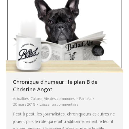
Chronique d’humeur : le plan B de
Christine Angot
Actualités
,
Culture
,
Vie des communes
Par
Léa
20 mars 2018
Laisser un commentaire
Petit à petit, les journalistes, chroniqueurs et autres ne
jouent plus le rôle qui était traditionnellement le leur il
y a peu encore. L’interviewé n’est plus que le pâle