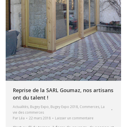
Reprise de la SARL Goumaz, nos artisans
ont du talent !
Actualités
,
Bugey Expo
,
Bugey Expo 2018
,
Commerces
,
La
vie des commerces
Par
Léa
22 mars 2018
Laisser un commentaire