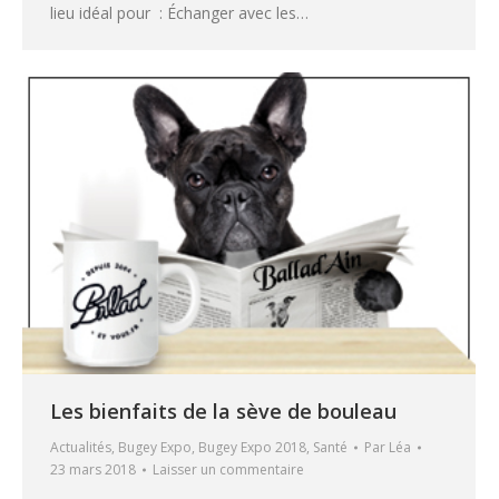
lieu idéal pour : Échanger avec les…
Les bienfaits de la sève de bouleau
Actualités
,
Bugey Expo
,
Bugey Expo 2018
,
Santé
Par
Léa
23 mars 2018
Laisser un commentaire