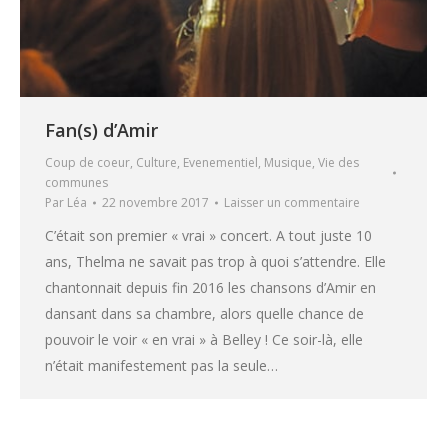
Fan(s) d’Amir
Coup de coeur
,
Culture
,
Evenementiel
,
Musique
,
Vie des
communes
Par
Léa
22 novembre 2017
Laisser un commentaire
C’était son premier « vrai » concert. A tout juste 10
ans, Thelma ne savait pas trop à quoi s’attendre. Elle
chantonnait depuis fin 2016 les chansons d’Amir en
dansant dans sa chambre, alors quelle chance de
pouvoir le voir « en vrai » à Belley ! Ce soir-là, elle
n’était manifestement pas la seule…