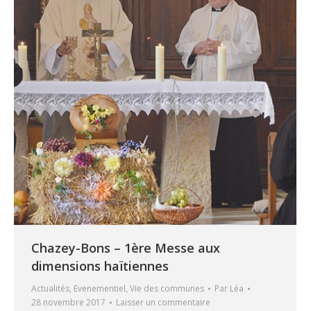
Chazey-Bons – 1ère Messe aux
dimensions haïtiennes
Actualités
,
Evenementiel
,
Vie des communes
Par
Léa
28 novembre 2017
Laisser un commentaire