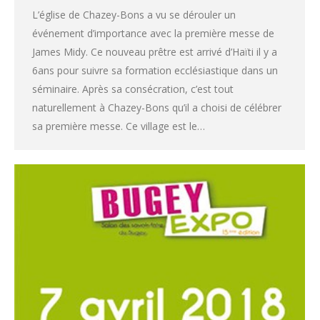
L’église de Chazey-Bons a vu se dérouler un
événement d’importance avec la première messe de
James Midy. Ce nouveau prêtre est arrivé d’Haïti il y a
6ans pour suivre sa formation ecclésiastique dans un
séminaire. Après sa consécration, c’est tout
naturellement à Chazey-Bons qu’il a choisi de célébrer
sa première messe. Ce village est le…