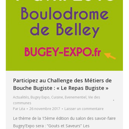
Participez au Challenge des Métiers de
Bouche Bugiste : « Le Repas Bugiste »
Actualités
,
Bugey Expo
,
Cuisine
,
Evenementiel
,
Vie des
communes
Par
Léa
26 novembre 2017
Laisser un commentaire
Le thème de la 15ème édition du salon des savoir-faire
Bugey’Expo sera : “Gouts et Saveurs” Les