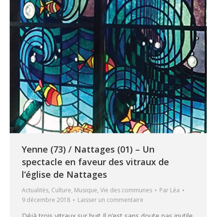
Yenne (73) / Nattages (01) – Un
spectacle en faveur des vitraux de
l’église de Nattages
Actualités
,
Culture
,
Musique
,
Vie des communes
Par
Léa
9 décembre 2018
Laisser un commentaire
Déjà trois vitraux sur huit Il n’est sans doute pas inutile