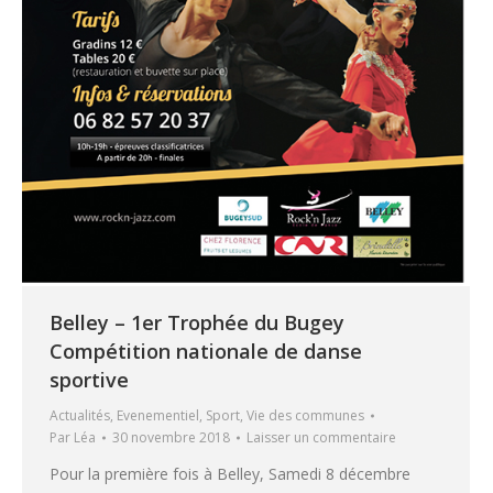
Belley – 1er Trophée du Bugey
Compétition nationale de danse
sportive
Actualités
,
Evenementiel
,
Sport
,
Vie des communes
Par
Léa
30 novembre 2018
Laisser un commentaire
Pour la première fois à Belley, Samedi 8 décembre