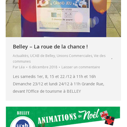
Belley – La roue de la chance !
Actualités
,
UCAB de Belley
,
Unions Commerciales
,
Vie des
communes
Par
Léa
6 décembre 2018
Laisser un commentaire
Les samedis 1er, 8, 15 et 22 /12 à 11h et 16h
Dimanche 23/12 et lundi 24/12 à 11h Grande Rue,
devant l’Office de tourisme à BELLEY