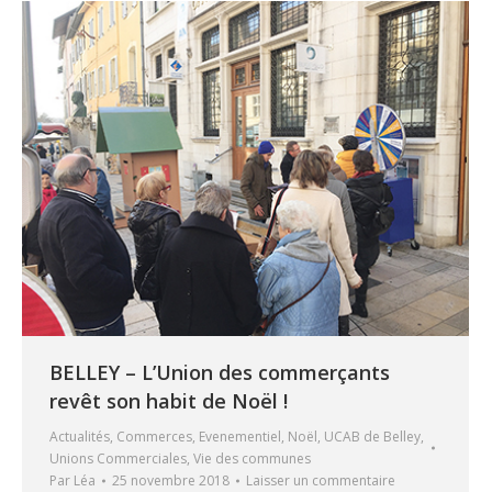
BELLEY – L’Union des commerçants
revêt son habit de Noël !
Actualités
,
Commerces
,
Evenementiel
,
Noël
,
UCAB de Belley
,
Unions Commerciales
,
Vie des communes
Par
Léa
25 novembre 2018
Laisser un commentaire