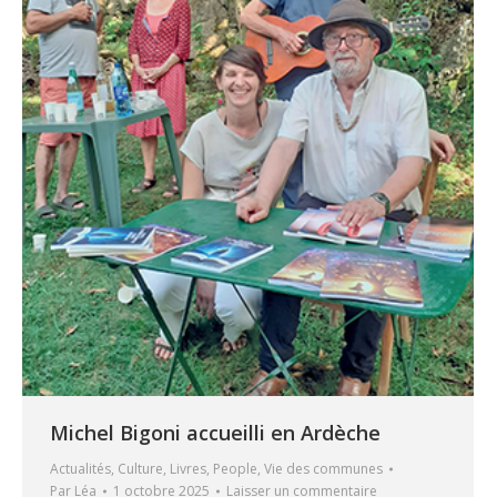
Michel Bigoni accueilli en Ardèche
Actualités
,
Culture
,
Livres
,
People
,
Vie des communes
Par
Léa
1 octobre 2025
Laisser un commentaire