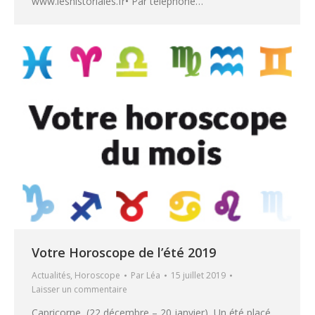
www.leshistoriales.fr• Par téléphone…
Votre Horoscope de l’été 2019
Actualités
,
Horoscope
Par
Léa
15 juillet 2019
Laisser un commentaire
Capricorne (22 décembre – 20 janvier) Un été placé