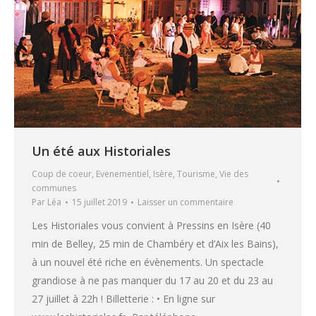
Un été aux Historiales
Coup de coeur
,
Evenementiel
,
Isère
,
Tourisme
,
Vie des
communes
Par
Léa
15 juillet 2019
Laisser un commentaire
Les Historiales vous convient à Pressins en Isère (40
min de Belley, 25 min de Chambéry et d’Aix les Bains),
à un nouvel été riche en évènements. Un spectacle
grandiose à ne pas manquer du 17 au 20 et du 23 au
27 juillet à 22h ! Billetterie : • En ligne sur