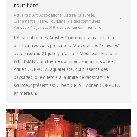
tout l’été
Actualités
,
Art
,
Associations
,
Culture
,
Culturelle
,
Evenementiel
,
Isère
,
Tourisme
,
Vie des communes
Par
Léa
16 juillet 2019
Laisser un commentaire
L’Association des Artistes Contemporains de la Cité
des Peintres vous présente à Morestel ses “Estivales”
avec jusqu’au 21 juillet, à la Tour Médiévale Elisabeth
WILLIMANN, un thème dominant sur la musique et
Adrien COPPOLA, aquarelliste, qui présente des
paysages, quelquefois à la limite de l’abstrait. Le
sculpteur présent est Gilbert GREVE. Adrien COPPOLA
animera un…