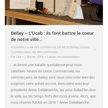
Belley – L’Ucab : ils font battre le coeur
de notre ville…
Actualités
,
La vie des commerces
,
UCAB de Belley
,
Unions
Commerciales
,
Vie des communes
Par
Léa
7 février 2016
Laisser un commentaire
…et livrent une bataille quotidienne pour nous
satisfaire. Réunis en Union Commerciale, les
commerçants de Belley vont nous concocter bien des
surprises cette année encore. Rencontre avec leur
présidente Annie Dellablanche, qui pour Ballad’Ain lève
le voile sur les temps forts des mois à venir. Alors, que
nous réserve l’UCAB en 2016 ? Annie Dellablanche…