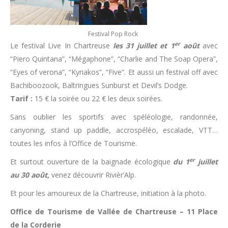
Festival Pop Rock
er
Le festival Live In Chartreuse
les 31 juillet et 1
août
avec
“Piero Quintana”, “Mégaphone”, “Charlie and The Soap Opera”,
“Eyes of verona”, “Kyriakos”, “Five”. Et aussi un festival off avec
Bachiboozook, Baltringues Sunburst et Devil’s Dodge.
Tarif :
15 € la soirée ou 22 € les deux soirées.
Sans oublier les sportifs avec spéléologie, randonnée,
canyoning, stand up paddle, accrospéléo, escalade, VTT…
toutes les infos à l’Office de Tourisme.
er
Et surtout ouverture de la baignade écologique
du 1
juillet
au 30 août,
venez découvrir Rivièr’Alp.
Et pour les amoureux de la Chartreuse, initiation à la photo.
Office de Tourisme de Vallée de Chartreuse – 11 Place
de la Corderie