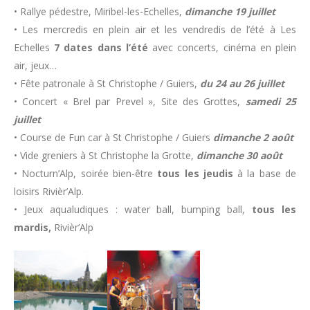
• Rallye pédestre, Miribel-les-Echelles,
dimanche 19 juillet
• Les mercredis en plein air et les vendredis de l’été à Les
Echelles
7 dates dans l’été
avec concerts, cinéma en plein
air, jeux…
• Fête patronale à St Christophe / Guiers,
du 24 au 26 juillet
• Concert « Brel par Prevel », Site des Grottes,
samedi 25
juillet
• Course de Fun car à St Christophe / Guiers
dimanche 2 août
• Vide greniers à St Christophe la Grotte,
dimanche 30 août
• Nocturn’Alp, soirée bien-être
tous les jeudis
à la base de
loisirs Rivièr’Alp.
• Jeux aqualudiques : water ball, bumping ball,
tous les
mardis,
Rivièr’Alp