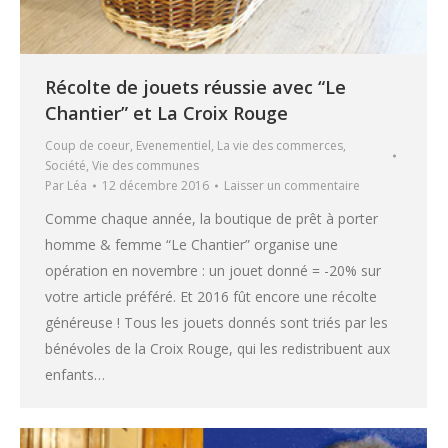
Récolte de jouets réussie avec “Le
Chantier” et La Croix Rouge
Coup de coeur
,
Evenementiel
,
La vie des commerces
,
Société
,
Vie des communes
Par
Léa
12 décembre 2016
Laisser un commentaire
Comme chaque année, la boutique de prêt à porter
homme & femme “Le Chantier” organise une
opération en novembre : un jouet donné = -20% sur
votre article préféré. Et 2016 fût encore une récolte
généreuse ! Tous les jouets donnés sont triés par les
bénévoles de la Croix Rouge, qui les redistribuent aux
enfants…