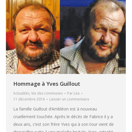
Hommage à Yves Guillout
Actualités
,
Vie des communes
Par
Léa
11 décembre 2016
Laisser un commentaire
La famille Guillout d’Ambléon est à nouveau
cruellement touchée. Après le décès de Fabrice il y a
deux ans, c’est son frère Yves qui à son tour vient de
disparaître suite à une maladie brutale. Yves, retraité