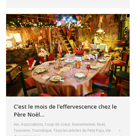
C’est le mois de l’effervescence chez le
Père Noël…
Ain
,
Associations
,
Coup de coeur
,
Evenementiel
,
Noël
,
Tourisme
,
Touristique
,
Tous les articles du Petit Pays
,
Vie