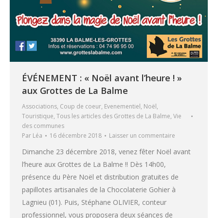
ÉVÉNEMENT : « Noël avant l’heure ! »
aux Grottes de La Balme
Associations
,
Coup de coeur
,
Evenementiel
,
Noël
,
Touristique
,
Tous les articles des Grottes de La Balme
,
Vie
des communes
Par
Léa
16 décembre 2018
Laisser un commentaire
Dimanche 23 décembre 2018, venez fêter Noël avant
l’heure aux Grottes de La Balme !! Dès 14h00,
présence du Père Noël et distribution gratuites de
papillotes artisanales de la Chocolaterie Gohier à
Lagnieu (01). Puis, Stéphane OLIVIER, conteur
professionnel, vous proposera deux séances de