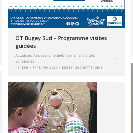
OT Bugey Sud – Programme visites
guidées
Actualités
,
Ain
,
Evenementiel
,
Tourisme
,
Vie des
communes
Par
Léa
17 février 2026
Laisser un commentaire