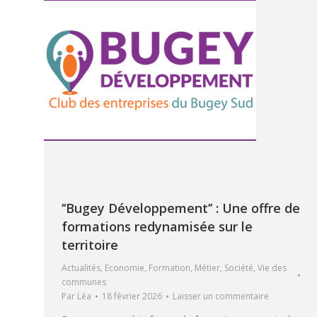
‘‘Bugey Développement’’ : Une offre de
formations redynamisée sur le
territoire
Actualités
,
Economie
,
Formation
,
Métier
,
Société
,
Vie des
communes
Par
Léa
18 février 2026
Laisser un commentaire