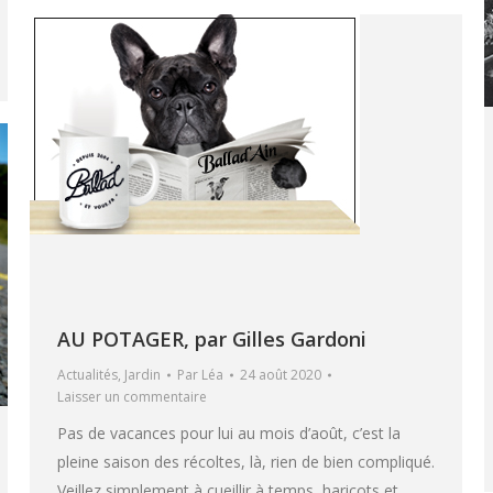
AU POTAGER, par Gilles Gardoni
Actualités
,
Jardin
Par
Léa
24 août 2020
Laisser un commentaire
Pas de vacances pour lui au mois d’août, c’est la
pleine saison des récoltes, là, rien de bien compliqué.
Veillez simplement à cueillir à temps, haricots et