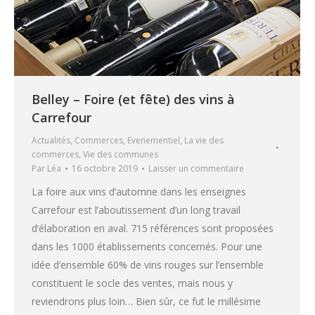
Belley – Foire (et fête) des vins à
Carrefour
Actualités
,
Commerces
,
Evenementiel
,
La vie des
commerces
,
Vie des communes
Par
Léa
16 octobre 2019
Laisser un commentaire
La foire aux vins d’automne dans les enseignes
Carrefour est l’aboutissement d’un long travail
d’élaboration en aval. 715 références sont proposées
dans les 1000 établissements concernés. Pour une
idée d’ensemble 60% de vins rouges sur l’ensemble
constituent le socle des ventes, mais nous y
reviendrons plus loin… Bien sûr, ce fut le millésime