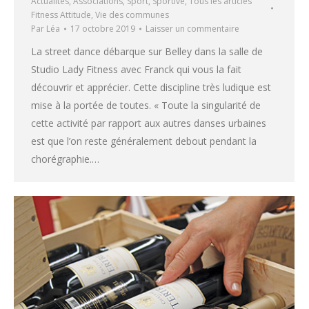
Actualités
,
Associations
,
Sport
,
Sportive
,
Tous les articles
Fitness Attitude
,
Vie des communes
Par
Léa
17 octobre 2019
Laisser un commentaire
La street dance débarque sur Belley dans la salle de
Studio Lady Fitness avec Franck qui vous la fait
découvrir et apprécier. Cette discipline très ludique est
mise à la portée de toutes. « Toute la singularité de
cette activité par rapport aux autres danses urbaines
est que l’on reste généralement debout pendant la
chorégraphie.…