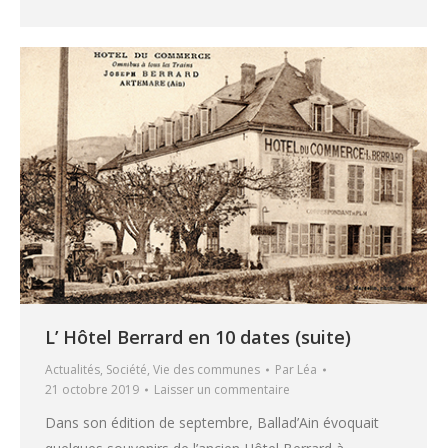
L’ Hôtel Berrard en 10 dates (suite)
Actualités
,
Société
,
Vie des communes
Par
Léa
21 octobre 2019
Laisser un commentaire
Dans son édition de septembre, Ballad’Ain évoquait