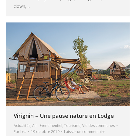
clown,…
Virignin – Une pause nature en Lodge
Actualités
,
Ain
,
Evenementiel
,
Tourisme
,
Vie des communes
Par
Léa
19 octobre 2019
Laisser un commentaire