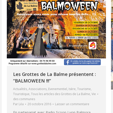
Les Grottes de La Balme présentent :
“BALMOWEEN !!!”
Actualités
,
Associations
,
Evenementiel
,
Isère
,
Tourisme
,
Touristique
,
Tous les articles des Grottes de La Balme
,
Vie
des communes
Par
Léa
20 octobre 2016
Laisser un commentaire
En partenariat avec Radio Scoop Lyon Balmora,