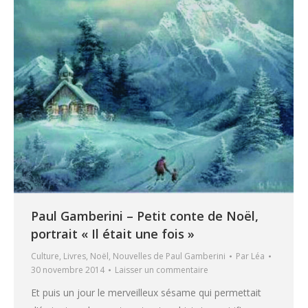
Paul Gamberini – Petit conte de Noël,
portrait « Il était une fois »
Culture
,
Livres
,
Noël
,
Nouvelles de Paul Gamberini
Par
Léa
30 novembre 2014
Laisser un commentaire
Et puis un jour le merveilleux sésame qui permettait