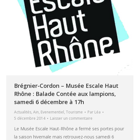
Brégnier-Cordon – Musée Escale Haut
Rhône : Balade Contée aux lampions,
samedi 6 décembre à 17h
Actualités
,
Ain
,
Evenementiel
,
Tourisme
Par
Léa
5 décembre 2014
Laisser un commentaire
Le Musée Escale Haut-Rhône a fermé ses portes pour
la saison hivernale mais retrouvez-nous samedi 6