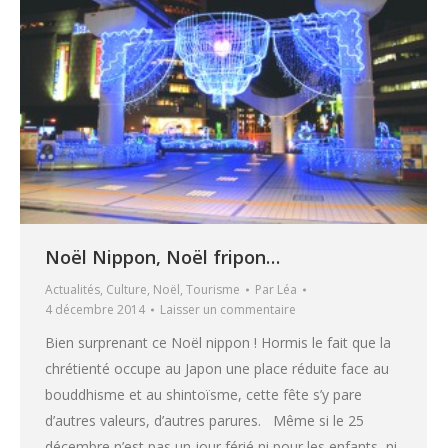
Noël Nippon, Noël fripon…
Actualités
,
Culture
,
Noël
,
Tourisme
Par
Léa
4 décembre 2014
Laisser un commentaire
Bien surprenant ce Noël nippon ! Hormis le fait que la
chrétienté occupe au Japon une place réduite face au
bouddhisme et au shintoïsme, cette fête s’y pare
d’autres valeurs, d’autres parures. Même si le 25
décembre n’est pas un jour férié ni pour les enfants, ni