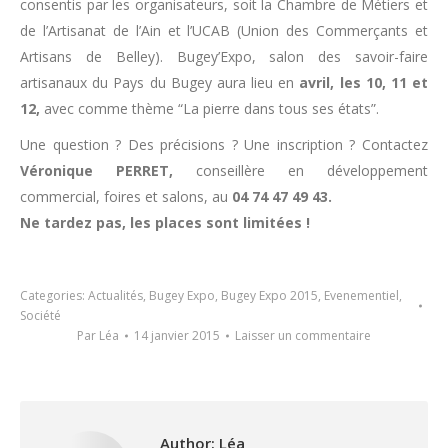
consentis par les organisateurs, soit la Chambre de Métiers et
de l’Artisanat de l’Ain et l’UCAB (Union des Commerçants et
Artisans de Belley). Bugey’Expo, salon des savoir-faire
artisanaux du Pays du Bugey aura lieu en
avril, les 10, 11 et
12,
avec comme thème “La pierre dans tous ses états”.
Une question ? Des précisions ? Une inscription ? Contactez
Véronique PERRET,
conseillère en développement
commercial, foires et salons, au
04 74 47 49 43.
Ne tardez pas, les places sont limitées !
Categories:
Actualités
,
Bugey Expo
,
Bugey Expo 2015
,
Evenementiel
,
Société
Par
Léa
14 janvier 2015
Laisser un commentaire
Author:
Léa