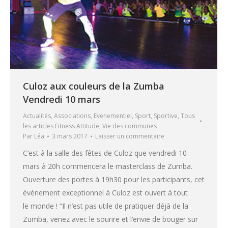
Culoz aux couleurs de la Zumba
Vendredi 10 mars
Actualités
,
Associations
,
Evenementiel
,
Sport
,
Sportive
,
Tous
les articles Fitness Attitude
,
Vie des communes
Par
Léa
3 mars 2017
Laisser un commentaire
C’est à la salle des fêtes de Culoz que vendredi 10
mars à 20h commencera le masterclass de Zumba.
Ouverture des portes à 19h30 pour les participants, cet
évènement exceptionnel à Culoz est ouvert à tout
le monde ! “Il n’est pas utile de pratiquer déjà de la
Zumba, venez avec le sourire et l’envie de bouger sur