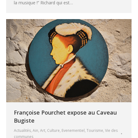
la musique !” Richard qui est…
Françoise Pourchet expose au Caveau
Bugiste
Actualités
,
Ain
,
Art
,
Culture
,
Evenementiel
,
Tourisme
,
Vie des
communes