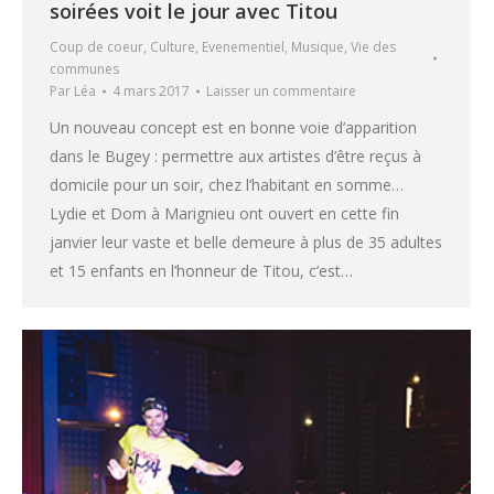
soirées voit le jour avec Titou
Coup de coeur
,
Culture
,
Evenementiel
,
Musique
,
Vie des
communes
Par
Léa
4 mars 2017
Laisser un commentaire
Un nouveau concept est en bonne voie d’apparition
dans le Bugey : permettre aux artistes d’être reçus à
domicile pour un soir, chez l’habitant en somme…
Lydie et Dom à Marignieu ont ouvert en cette fin
janvier leur vaste et belle demeure à plus de 35 adultes
et 15 enfants en l’honneur de Titou, c’est…