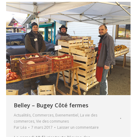
Belley – Bugey Côté fermes
Actualités
,
Commerces
,
Evenementiel
,
La vie des
commerces
,
Vie des communes
Par
Léa
7 mars 2017
Laisser un commentaire