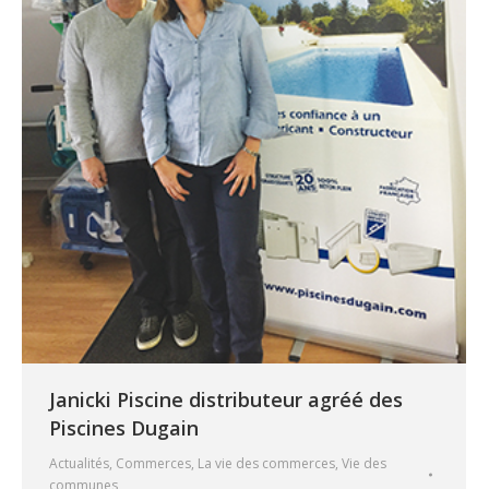
Janicki Piscine distributeur agréé des
Piscines Dugain
Actualités
,
Commerces
,
La vie des commerces
,
Vie des
communes