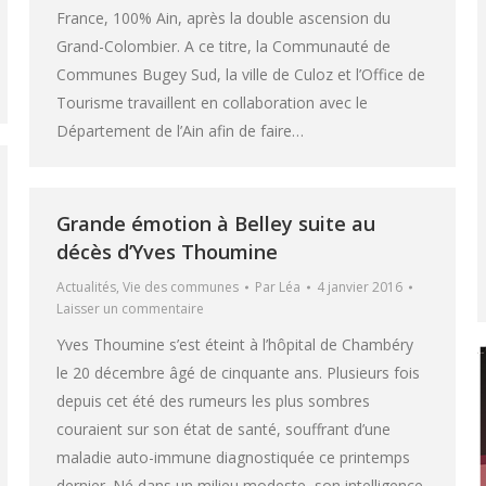
France, 100% Ain, après la double ascension du
Grand-Colombier. A ce titre, la Communauté de
Communes Bugey Sud, la ville de Culoz et l’Office de
Tourisme travaillent en collaboration avec le
Département de l’Ain afin de faire…
Grande émotion à Belley suite au
décès d’Yves Thoumine
Actualités
,
Vie des communes
Par
Léa
4 janvier 2016
Laisser un commentaire
Yves Thoumine s’est éteint à l’hôpital de Chambéry
le 20 décembre âgé de cinquante ans. Plusieurs fois
depuis cet été des rumeurs les plus sombres
couraient sur son état de santé, souffrant d’une
maladie auto-immune diagnostiquée ce printemps
dernier. Né dans un milieu modeste, son intelligence