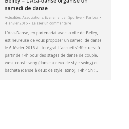
Belley – L’Aca-danse organise un
samedi de danse
Actualités
,
Associations
,
Evenementiel
,
Sportive
Par
Léa
4 janvier 2016
Laisser un commentaire
L’Aca-Danse, en partenariat avec la ville de Belley,
est heureuse de vous proposer un samedi de danse
le 6 février 2016 à L’intégral. L’accueil s’effectuera à
partir de 14h pour des stages de danse de couple,
west coast swing (danse à deux de style swing) et
bachata (danse à deux de style latino). 14h-15h :…