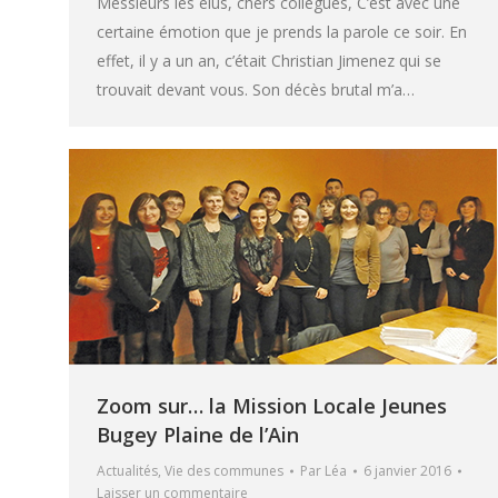
Messieurs les élus, chers collègues, C’est avec une
certaine émotion que je prends la parole ce soir. En
effet, il y a un an, c’était Christian Jimenez qui se
trouvait devant vous. Son décès brutal m’a…
Zoom sur… la Mission Locale Jeunes
Bugey Plaine de l’Ain
Actualités
,
Vie des communes
Par
Léa
6 janvier 2016
Laisser un commentaire