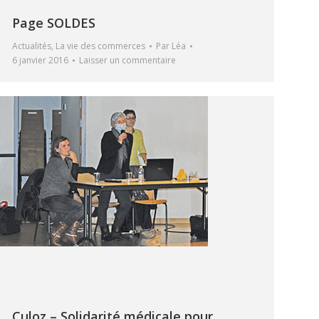
Page SOLDES
Actualités
,
La vie des commerces
Par
Léa
6 janvier 2016
Laisser un commentaire
Culoz – Solidarité médicale pour