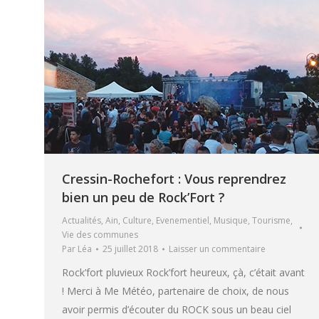
Cressin-Rochefort : Vous reprendrez
bien un peu de Rock’Fort ?
Actualités
,
Ain
,
Culture
,
Evenementiel
,
Musique
,
Tourisme
,
Vie des communes
Par
Léa
25 juillet 2018
Laisser un commentaire
Rock’fort pluvieux Rock’fort heureux, çà, c’était avant
! Merci à Me Météo, partenaire de choix, de nous
avoir permis d’écouter du ROCK sous un beau ciel