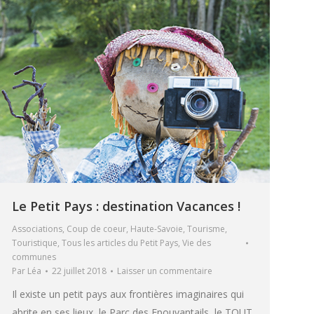
Le Petit Pays : destination Vacances !
Associations
,
Coup de coeur
,
Haute-Savoie
,
Tourisme
,
Touristique
,
Tous les articles du Petit Pays
,
Vie des
communes
Par
Léa
22 juillet 2018
Laisser un commentaire
Il existe un petit pays aux frontières imaginaires qui
abrite en ses lieux, le Parc des Epouvantails, le TOUT