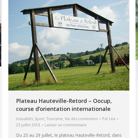
Plateau Hauteville-Retord – Oocup,
course d’orientation internationale
Actualités
,
Sport
,
Tourisme
,
Vie des communes
Par
Léa
23 juillet 2018
Laisser un commentaire
Du 25 au 29 juillet, le plateau Hauteville-Retord, dans