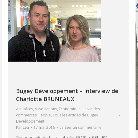
Bugey Développement – Interview de
Charlotte BRUNEAUX
Actualités
,
Associations
,
Economique
,
La vie des
commerces
,
People
,
Tous les articles de Bugey
Développement
Par
Léa
17 mai 2016
Laisser un commentaire
Responsable de la société 6e SENS à BELLEY