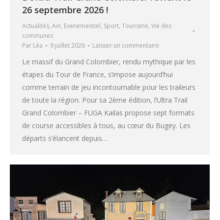
26 septembre 2026 !
Actualités
,
Ain
,
Evenementiel
,
Sport
,
Tourisme
,
Vie des
communes
Par
Léa
9 juillet 2026
Laisser un commentaire
Le massif du Grand Colombier, rendu mythique par les
étapes du Tour de France, s’impose aujourd’hui
comme terrain de jeu incontournable pour les traileurs
de toute la région. Pour sa 2ème édition, l’Ultra Trail
Grand Colombier – FUGA Kailas propose sept formats
de course accessibles à tous, au cœur du Bugey. Les
départs s’élancent depuis…