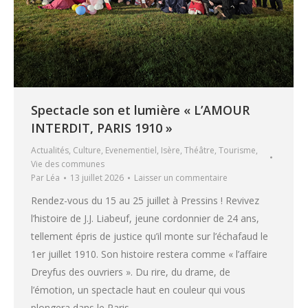
Spectacle son et lumière « L’AMOUR
INTERDIT, PARIS 1910 »
Actualités
,
Culture
,
Evenementiel
,
Isère
,
Théâtre
,
Tourisme
,
Vie des communes
Par
Léa
13 juillet 2026
Laisser un commentaire
Rendez-vous du 15 au 25 juillet à Pressins ! Revivez
l’histoire de J.J. Liabeuf, jeune cordonnier de 24 ans,
tellement épris de justice qu’il monte sur l’échafaud le
1er juillet 1910. Son histoire restera comme « l’affaire
Dreyfus des ouvriers ». Du rire, du drame, de
l’émotion, un spectacle haut en couleur qui vous
plongera dans le Paris…