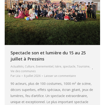
Spectacle son et lumière du 15 au 25
juillet à Pressins
Actualités
,
Culture
,
Evenementiel
,
Isère
,
spectacle
,
Tourisme
,
Vie des communes
Par
Léa
8 juillet 2026
Laisser un commentaire
90 acteurs, plus de 100 costumes, 1000 m² de scène,
décors superbes, effets spéciaux, écran géant, jeux de
lumières, feu d’artifice. Un spectacle extraordinaire,
unique et exceptionnel. Le plus important spectacle