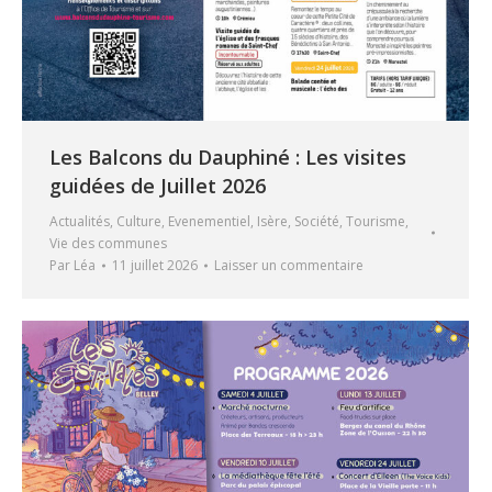
Les Balcons du Dauphiné : Les visites
guidées de Juillet 2026
Actualités
,
Culture
,
Evenementiel
,
Isère
,
Société
,
Tourisme
,
Vie des communes
Par
Léa
11 juillet 2026
Laisser un commentaire