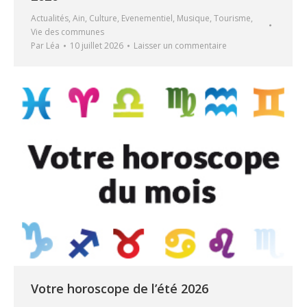
Actualités
,
Ain
,
Culture
,
Evenementiel
,
Musique
,
Tourisme
,
Vie des communes
Par
Léa
10 juillet 2026
Laisser un commentaire
Votre horoscope de l’été 2026