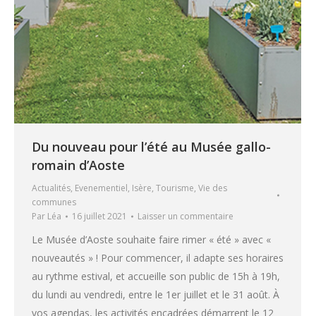
Du nouveau pour l’été au Musée gallo-
romain d’Aoste
Actualités
,
Evenementiel
,
Isère
,
Tourisme
,
Vie des
communes
Par
Léa
16 juillet 2021
Laisser un commentaire
Le Musée d’Aoste souhaite faire rimer « été » avec «
nouveautés » ! Pour commencer, il adapte ses horaires
au rythme estival, et accueille son public de 15h à 19h,
du lundi au vendredi, entre le 1er juillet et le 31 août. À
vos agendas, les activités encadrées démarrent le 12