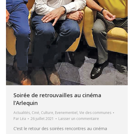
Soirée de retrouvailles au cinéma
l’Arlequin
Actualités
,
Ciné
,
Culture
,
Evenementiel
,
Vie des communes
Par
Léa
26 juillet 2021
Laisser un commentaire
C’est le retour des soirées rencontres au cinéma