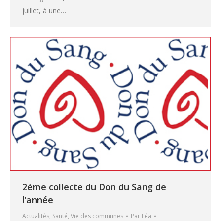
juillet, à une…
2ème collecte du Don du Sang de
l’année
Actualités
,
Santé
,
Vie des communes
Par
Léa