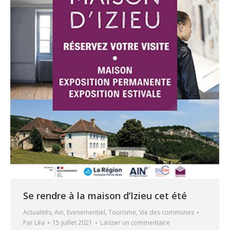
Se rendre à la maison d’Izieu cet été
Actualités
,
Ain
,
Evenementiel
,
Tourisme
,
Vie des communes
Par
Léa
15 juillet 2021
Laisser un commentaire