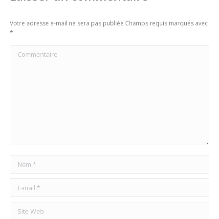
Votre adresse e-mail ne sera pas publiée Champs requis marqués avec
*
Commentaire
Nom *
E-mail *
Site Web