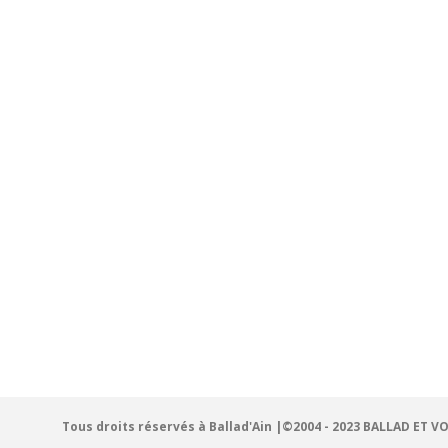
Tous droits réservés à Ballad'Ain |©2004 - 2023 BALLAD ET V