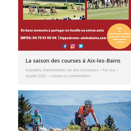
La saison des courses à Aix-les-Bains
Actualités
,
Evenementiel
,
Vie des communes
Par
Léa
4 juillet 2022
Laisser un commentaire