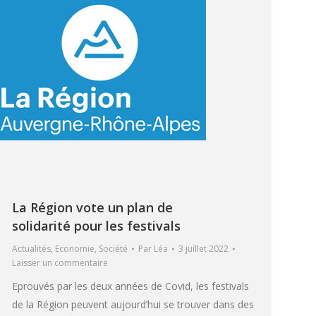
La Région vote un plan de
solidarité pour les festivals
Actualités
,
Economie
,
Société
Par
Léa
3 juillet 2022
Laisser un commentaire
Eprouvés par les deux années de Covid, les festivals
de la Région peuvent aujourd’hui se trouver dans des