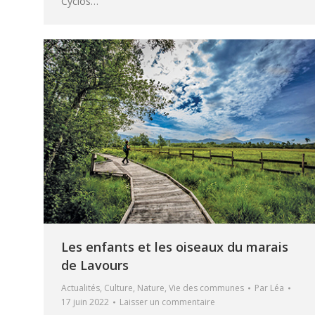
Cyclos…
Les enfants et les oiseaux du marais
de Lavours
Actualités
,
Culture
,
Nature
,
Vie des communes
Par
Léa
17 juin 2022
Laisser un commentaire