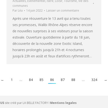
Actualités
,
Evenementiel
,
Isère
,
Loisir
,
Tourisme
,
Vie des
communes
Par
Léa
14 juin 2022
Laisser un commentaire
Après une réouverture le 13 avril qui a tenu toutes
ses promesses, Walibi Rhône-Alpes réserve encore
de nouvelles surprises à ses visiteurs pour la saison
estivale. Ouverture quotidienne à partir du 18 juin,
découverte de la nouvelle zone Exotic Island,
horaires prolongés jusqu’à 21h et 4 nocturnes
jusqu’à 23h en août et feux d’artifices rythmeront…
←
1
…
84
85
86
87
88
…
324
→
OUS
site créé par
LA BELLE FACTORY
I
Mentions legales