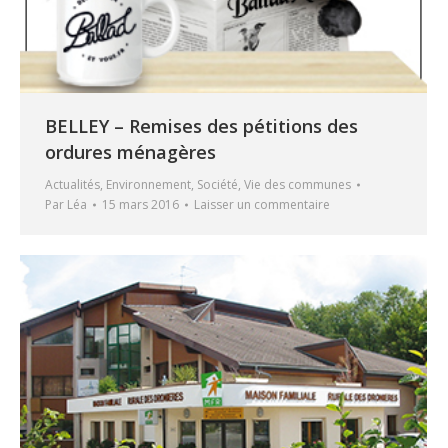
BELLEY – Remises des pétitions des
ordures ménagères
Actualités
,
Environnement
,
Société
,
Vie des communes
Par
Léa
15 mars 2016
Laisser un commentaire