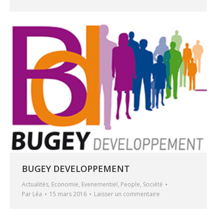
BUGEY DEVELOPPEMENT
Actualités
,
Economie
,
Evenementiel
,
People
,
Société
Par
Léa
15 mars 2016
Laisser un commentaire