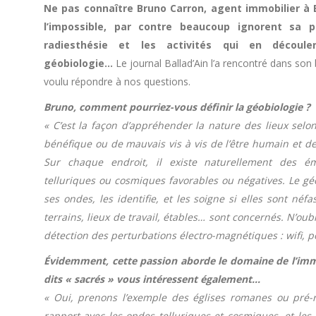
Ne pas connaître Bruno Carron, agent immobilier à B
l’impossible, par contre beaucoup ignorent sa p
radiesthésie et les activités qui en découl
géobiologie…
Le journal Ballad’Ain l’a rencontré dans son 
voulu répondre à nos questions.
Bruno, comment pourriez-vous définir la géobiologie ?
« C’est la façon d’appréhender la nature des lieux selon
bénéfique ou de mauvais vis à vis de l’être humain et de 
Sur chaque endroit, il existe naturellement des ém
telluriques ou cosmiques favorables ou négatives. Le g
ses ondes, les identifie, et les soigne si elles sont néfa
terrains, lieux de travail, étables… sont concernés. N’oub
détection des perturbations électro-magnétiques : wifi, 
Évidemment, cette passion aborde le domaine de l’immob
dits « sacrés » vous intéressent également…
« Oui, prenons l’exemple des églises romanes ou pré-ro
rapport avec les ondes telluriques et cosmiques, et le