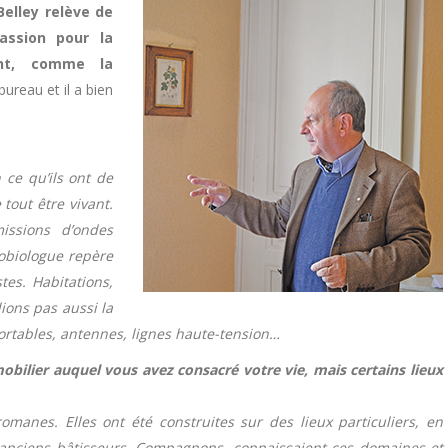
elley relève de
assion pour la
ent, comme la
bureau et il a bien
 ce qu’ils ont de
tout être vivant.
issions d’ondes
éobiologue repère
stes. Habitations,
lions pas aussi la
portables, antennes, lignes haute-tension…
ilier auquel vous avez consacré votre vie, mais certains lieux
manes. Elles ont été construites sur des lieux particuliers, en
s anciens bâtisseurs, Compagnons, connaissaient ces domaines et