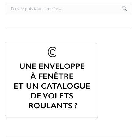
Search: