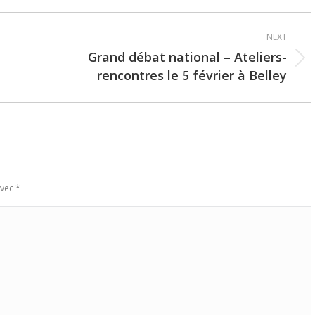
NEXT
Grand débat national – Ateliers-
Next
rencontres le 5 février à Belley
post:
avec
*