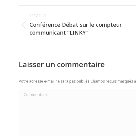
Post
PREVIOUS
navigation
Conférence Débat sur le compteur
Previous
communicant “LINKY”
post:
Laisser un commentaire
Votre adresse e-mail ne sera pas publiée Champs requis marqués 
Commentaire