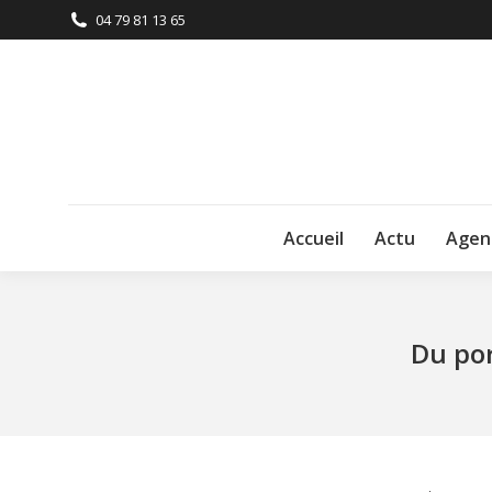
04 79 81 13 65
Accueil
Actu
Agen
Du por