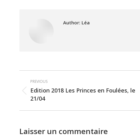
Author:
Léa
Post
PREVIOUS
navigation
Edition 2018 Les Princes en Foulées, le
Previous
21/04
post:
Laisser un commentaire