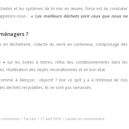
ctivités et les systèmes de tri mis en œuvre, force est de constater
rappelons-nous :
« Les meilleurs déchets sont ceux que nous ne
 ménagers ?
ecte en déchetterie, collecte du verre en conteneur, compostage des
b »
sur les boites à lettres, refus des conditionnements dans les
, réutilisation des objets reconditionnés et en bon état.
omme à Alençon : objectif ? Voir ce qu’il y a à l’intérieur de nos
 des déchets recyclables, ils ne sont pas ramassés.
es communes
Par
Léa
17 avril 2018
Laisser un commentaire