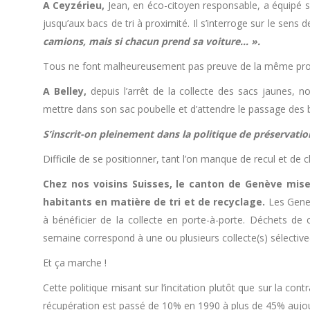
A Ceyzérieu,
Jean, en éco-citoyen responsable, a équipé 
jusqu’aux bacs de tri à proximité. Il s’interroge sur le sens de
camions, mais si chacun prend sa voiture… ».
Tous ne font malheureusement pas preuve de la même pro
A Belley,
depuis l’arrêt de la collecte des sacs jaunes, no
mettre dans son sac poubelle et d’attendre le passage des
S’inscrit-on pleinement dans la politique de préservati
Difficile de se positionner, tant l’on manque de recul et de 
Chez nos voisins Suisses, le canton de Genève mise
habitants en matière de tri et de recyclage.
Les Genev
à bénéficier de la collecte en porte-à-porte. Déchets de 
semaine correspond à une ou plusieurs collecte(s) sélective(s
Et ça marche !
Cette politique misant sur l’incitation plutôt que sur la co
récupération est passé de 10% en 1990 à plus de 45% aujour