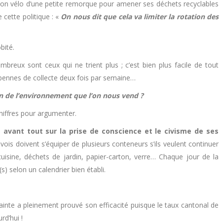
son vélo d’une petite remorque pour amener ses déchets recyclables
 cette politique : «
On nous dit que cela va limiter la rotation des
bité.
mbreux sont ceux qui ne trient plus ; c’est bien plus facile de tout
 bennes de collecte deux fois par semaine…
on de l’environnement que l’on nous vend ?
chiffres pour argumenter.
 avant tout sur la prise de conscience et le civisme de ses
ois doivent s’équiper de plusieurs conteneurs s’ils veulent continuer
cuisine, déchets de jardin, papier-carton, verre… Chaque jour de la
) selon un calendrier bien établi.
ntrainte a pleinement prouvé son efficacité puisque le taux cantonal de
d’hui !